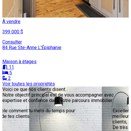
À vendre
399 000 $
Consulter
84 Rue Ste-Anne L'Épiphanie
Maison à étages
11
5
2
Voir toutes les propriétés
Leaflet
Voici ce que nos clients disent...
+
Notre objectif principal est de vous accompagner avec
expertise et confiance dans votre parcours immobilier
−
Excellente courtière immobilière, je dirais même la
meilleure! Présente en tout temps pour ses
clients, à l’écoute des goûts et tellement gentille!
De très bons conseils avec des contacts dans le