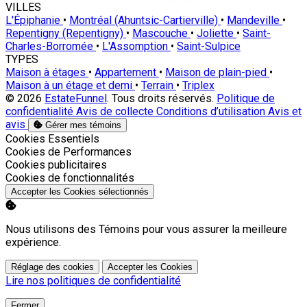
VILLES
L'Épiphanie
•
Montréal (Ahuntsic-Cartierville)
•
Mandeville
•
Repentigny (Repentigny)
•
Mascouche
•
Joliette
•
Saint-
Charles-Borromée
•
L'Assomption
•
Saint-Sulpice
TYPES
Maison à étages
•
Appartement
•
Maison de plain-pied
•
Maison à un étage et demi
•
Terrain
•
Triplex
© 2026
EstateFunnel
. Tous droits réservés.
Politique de
confidentialité
Avis de collecte
Conditions d’utilisation
Avis et
avis
Gérer mes témoins
Activer
Cookies Essentiels
Activer
Cookies de Performances
Activer
Cookies publicitaires
Activer
Cookies de fonctionnalités
Accepter les Cookies sélectionnés
Nous utilisons des Témoins pour vous assurer la meilleure
expérience.
Réglage des cookies
Accepter les Cookies