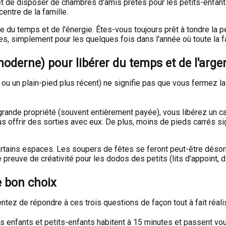
 de disposer de chambres d'amis prêtes pour les petits-enfants,
entre de la famille.
du temps et de l'énergie. Êtes-vous toujours prêt à tondre la pe
, simplement pour les quelques fois dans l'année où toute la fa
 moderne) pour libérer du temps et de l'arge
 ou un plain-pied plus récent) ne signifie pas que vous fermez la
rande propriété (souvent entièrement payée), vous libérez un capi
ous offrir des sorties avec eux. De plus, moins de pieds carrés 
ertains espaces. Les soupers de fêtes se feront peut-être déso
preuve de créativité pour les dodos des petits (lits d'appoint, di
e bon choix
ntez de répondre à ces trois questions de façon tout à fait réalis
s enfants et petits-enfants habitent à 15 minutes et passent vo