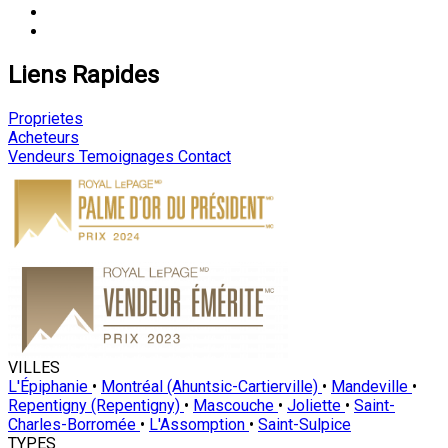
Liens Rapides
Proprietes
Acheteurs
Vendeurs
Temoignages
Contact
VILLES
L'Épiphanie
•
Montréal (Ahuntsic-Cartierville)
•
Mandeville
•
Repentigny (Repentigny)
•
Mascouche
•
Joliette
•
Saint-
Charles-Borromée
•
L'Assomption
•
Saint-Sulpice
TYPES