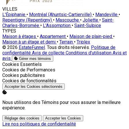
VILLES
L'Épiphanie
•
Montréal (Ahuntsic-Cartierville)
•
Mandeville
•
Repentigny (Repentigny)
•
Mascouche
•
Joliette
•
Saint-
Charles-Borromée
•
L'Assomption
•
Saint-Sulpice
TYPES
Maison à étages
•
Appartement
•
Maison de plain-pied
•
Maison à un étage et demi
•
Terrain
•
Triplex
© 2026
EstateFunnel
. Tous droits réservés.
Politique de
confidentialité
Avis de collecte
Conditions d’utilisation
Avis et
avis
Gérer mes témoins
Activer
Cookies Essentiels
Activer
Cookies de Performances
Activer
Cookies publicitaires
Activer
Cookies de fonctionnalités
Accepter les Cookies sélectionnés
Nous utilisons des Témoins pour vous assurer la meilleure
expérience.
Réglage des cookies
Accepter les Cookies
Lire nos politiques de confidentialité