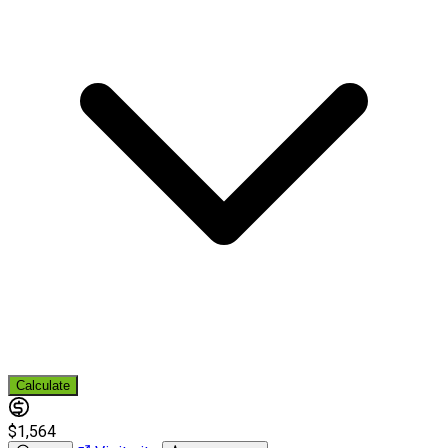
Calculate
$1,564